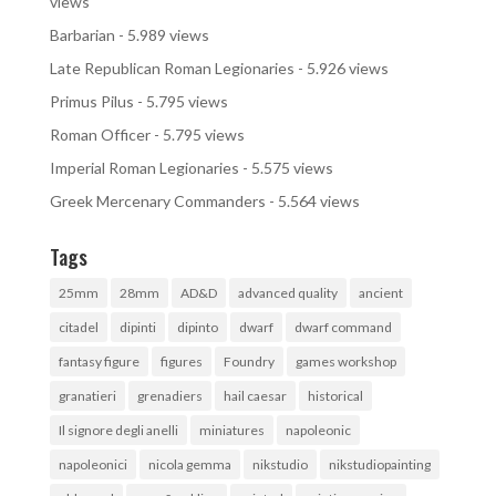
views
Barbarian
- 5.989 views
Late Republican Roman Legionaries
- 5.926 views
Primus Pilus
- 5.795 views
Roman Officer
- 5.795 views
Imperial Roman Legionaries
- 5.575 views
Greek Mercenary Commanders
- 5.564 views
Tags
25mm
28mm
AD&D
advanced quality
ancient
citadel
dipinti
dipinto
dwarf
dwarf command
fantasy figure
figures
Foundry
games workshop
granatieri
grenadiers
hail caesar
historical
Il signore degli anelli
miniatures
napoleonic
napoleonici
nicola gemma
nikstudio
nikstudiopainting