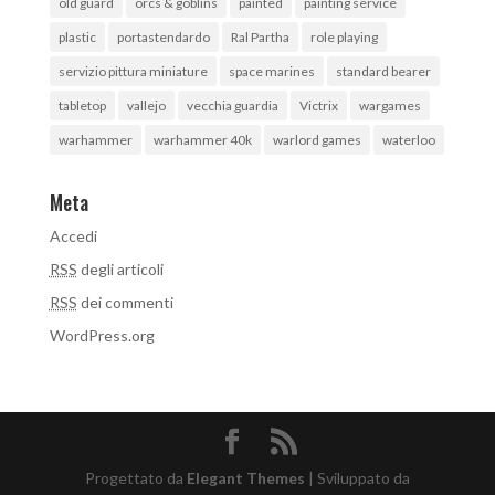
old guard
orcs & goblins
painted
painting service
plastic
portastendardo
Ral Partha
role playing
servizio pittura miniature
space marines
standard bearer
tabletop
vallejo
vecchia guardia
Victrix
wargames
warhammer
warhammer 40k
warlord games
waterloo
Meta
Accedi
RSS
degli articoli
RSS
dei commenti
WordPress.org
Progettato da
Elegant Themes
| Sviluppato da