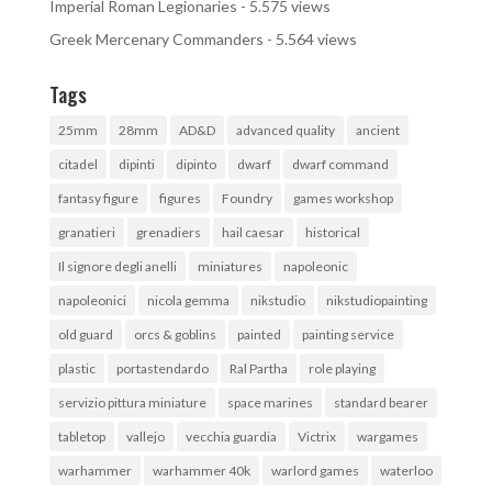
Imperial Roman Legionaries
- 5.575 views
Greek Mercenary Commanders
- 5.564 views
Tags
25mm
28mm
AD&D
advanced quality
ancient
citadel
dipinti
dipinto
dwarf
dwarf command
fantasy figure
figures
Foundry
games workshop
granatieri
grenadiers
hail caesar
historical
Il signore degli anelli
miniatures
napoleonic
napoleonici
nicola gemma
nikstudio
nikstudiopainting
old guard
orcs & goblins
painted
painting service
plastic
portastendardo
Ral Partha
role playing
servizio pittura miniature
space marines
standard bearer
tabletop
vallejo
vecchia guardia
Victrix
wargames
warhammer
warhammer 40k
warlord games
waterloo