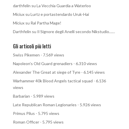
darthfelin
su
La Vecchia Guardia a Waterloo
Miciux
su
Lurtz e portastendardo Uruk-Hai
Miciux
su
Ral Partha Mage!
Darthfelin
su
Il Signore degli Anelli secondo Nikstudio……
Gli articoli più letti
Swiss Pikemen
- 7.569 views
Napoleon’s Old Guard grenadiers
- 6.310 views
Alexander The Great at siege of Tyre
- 6.145 views
Warhammer 40k Blood Angels tactical squad
- 6.136
views
Barbarian
- 5.989 views
Late Republican Roman Legionaries
- 5.926 views
Primus Pilus
- 5.795 views
Roman Officer
- 5.795 views