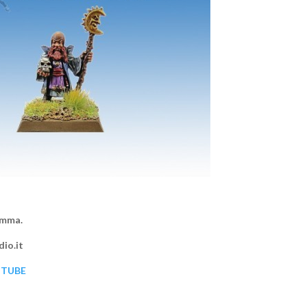
emma.
io.it
UTUBE