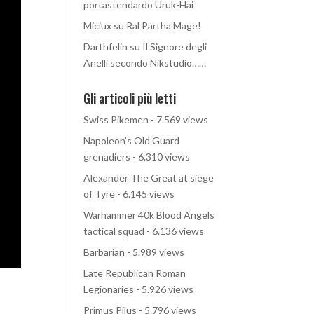
portastendardo Uruk-Hai
Miciux
su
Ral Partha Mage!
Darthfelin
su
Il Signore degli
Anelli secondo Nikstudio……
Gli articoli più letti
Swiss Pikemen
- 7.569 views
Napoleon’s Old Guard
grenadiers
- 6.310 views
Alexander The Great at siege
of Tyre
- 6.145 views
Warhammer 40k Blood Angels
tactical squad
- 6.136 views
Barbarian
- 5.989 views
Late Republican Roman
Legionaries
- 5.926 views
Primus Pilus
- 5.796 views