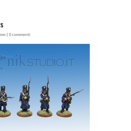
rs
8mm
|
0 commenti