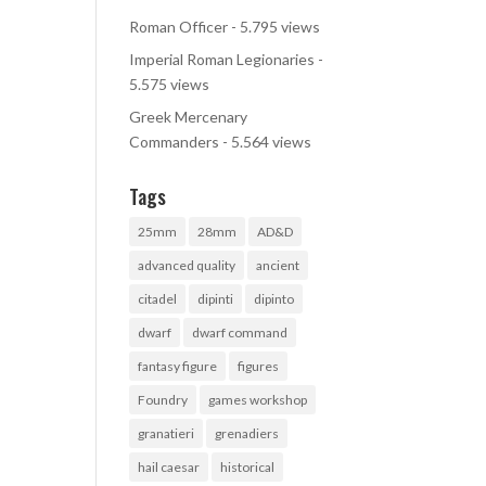
Roman Officer
- 5.795 views
Imperial Roman Legionaries
-
5.575 views
Greek Mercenary
Commanders
- 5.564 views
Tags
25mm
28mm
AD&D
advanced quality
ancient
citadel
dipinti
dipinto
dwarf
dwarf command
fantasy figure
figures
Foundry
games workshop
granatieri
grenadiers
hail caesar
historical