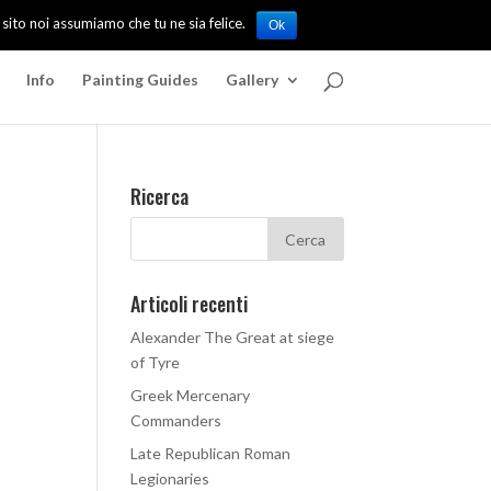
 sito noi assumiamo che tu ne sia felice.
Ok
Info
Painting Guides
Gallery
Ricerca
Articoli recenti
Alexander The Great at siege
of Tyre
Greek Mercenary
Commanders
Late Republican Roman
Legionaries