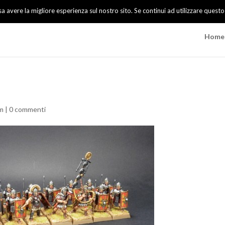
sa avere la migliore esperienza sul nostro sito. Se continui ad utilizzare questo
Home
mm
|
0 commenti