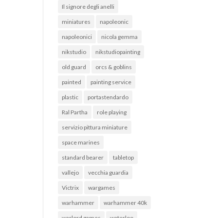
Il signore degli anelli
miniatures
napoleonic
napoleonici
nicola gemma
nikstudio
nikstudiopainting
old guard
orcs & goblins
painted
painting service
plastic
portastendardo
Ral Partha
role playing
servizio pittura miniature
space marines
standard bearer
tabletop
vallejo
vecchia guardia
Victrix
wargames
warhammer
warhammer 40k
warlord games
waterloo