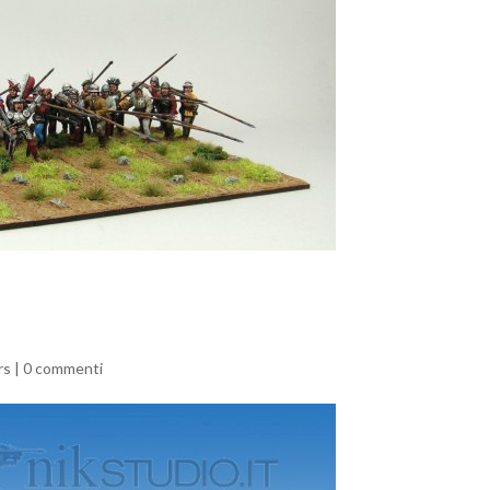
rs
|
0 commenti