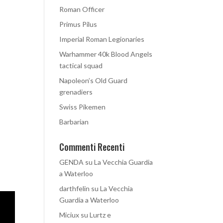
Roman Officer
Primus Pilus
Imperial Roman Legionaries
Warhammer 40k Blood Angels
tactical squad
Napoleon’s Old Guard
grenadiers
Swiss Pikemen
Barbarian
Commenti Recenti
GENDA
su
La Vecchia Guardia
a Waterloo
darthfelin
su
La Vecchia
Guardia a Waterloo
Miciux
su
Lurtz e