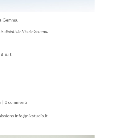
ola Gemma.
trix dipinti da Nicola Gemma.
dio.it
m
|
0 commenti
issions info@nikstudio.it